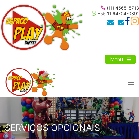
Pular
(11) 4565-5713
para
+55 11 94704-0891
o
conteúdo
SERVIÇOS OPCIONAIS